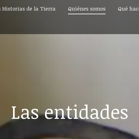
 Historias de la Tierra
Quiénes somos
Qué ha
 Historias de la Tierra
Quiénes somos
Qué ha
Las entidades