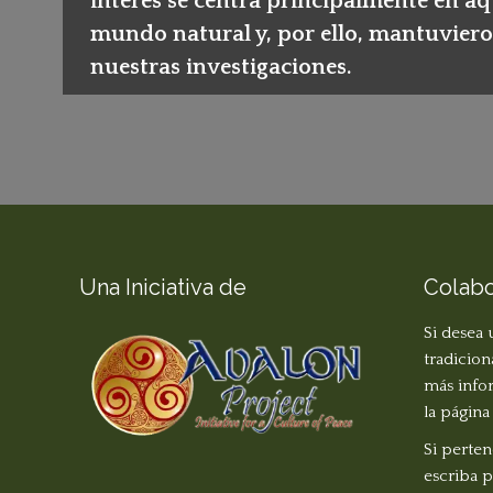
interés se centra principalmente en a
mundo natural y, por ello, mantuviero
nuestras investigaciones.
Una Iniciativa de
Colabo
Si desea
tradicion
más info
la págin
Si perte
escriba p