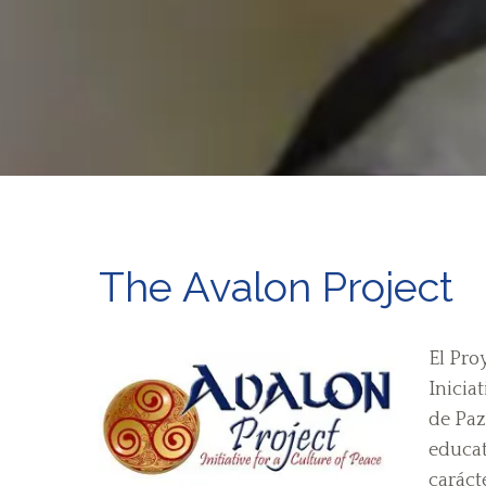
The Avalon Project
El Pro
Inicia
de Paz
educat
caráct