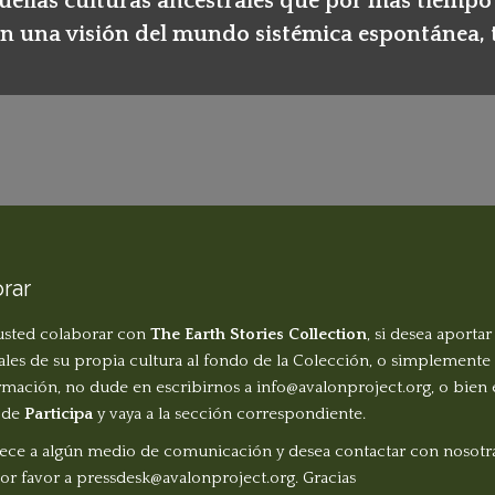
quellas culturas ancestrales que por más tiemp
n una visión del mundo sistémica espontánea, t
rar
 usted colaborar con
The Earth Stories Collection
, si desea aportar
ales de su propia cultura al fondo de la Colección, o simplemente
rmación, no dude en escribirnos a
info@avalonproject.org
, o bien
a de
Participa
y vaya a la sección correspondiente.
nece a algún medio de comunicación y desea contactar con nosotra
or favor a
pressdesk@avalonproject.org
. Gracias