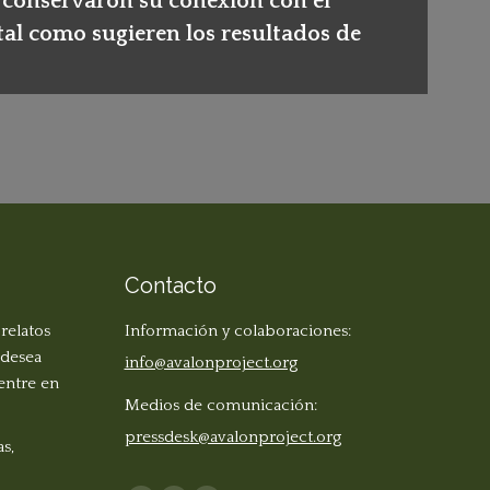
o conservaron su conexión con el
al como sugieren los resultados de
Contacto
 relatos
Información y colaboraciones:
 desea
info@avalonproject.org
 entre en
Medios de comunicación:
pressdesk@avalonproject.org
s,