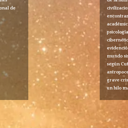
ional de
civilizaci
encontram
académico
psicología
cibernétic
evidenció
mundo sis
según Cut
antropoce
grave cri
un hilo m