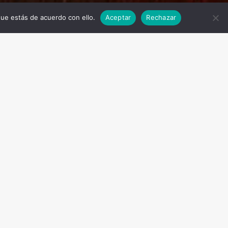
ue estás de acuerdo con ello.
Aceptar
Rechazar
de la manera más rápida y eficaz, se
s y genios del pensamiento del siglo
o el planeta,
realizando una