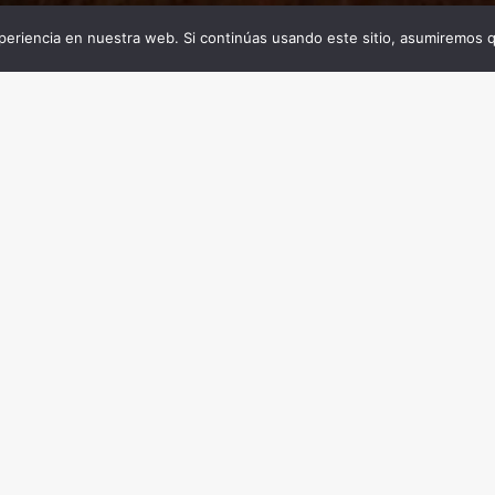
eriencia en nuestra web. Si continúas usando este sitio, asumiremos q
s
ativas capaces de transmitir esa visión del mundo 
ntos tradicionales, calificados por muchos estudioso
 de toda cultura y civilización.
sondeo de historias entre
más de 2.000 relatos de tod