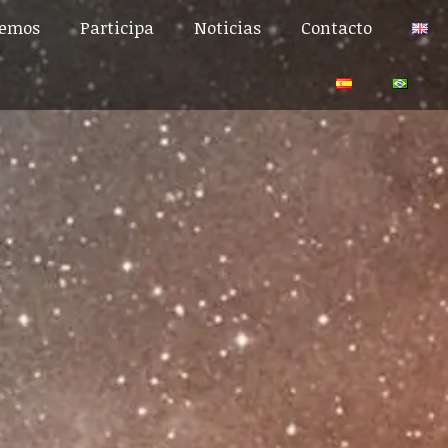
cemos
Participa
Noticias
Contacto
cemos
Participa
Noticias
Contacto