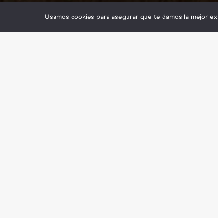
Usamos cookies para asegurar que te damos la mejor exp
Las herramienta
En la búsqueda de herramientas educ
recurrió a los mitos, leyendas y cue
XX como los bloques de construcción
Sobre esta base, se llevó a cabo un 