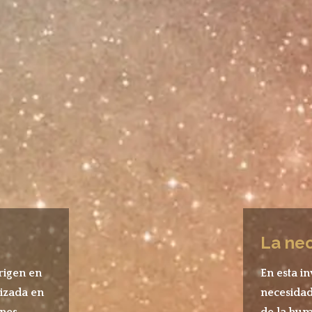
La ne
origen en
En esta in
lizada en
necesidad
ones
de la hum