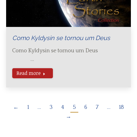
Como Kyldysin se tornou um Deus
Como Kyldysin se tornou um Deus
…
Read more
←
1
…
3
4
5
6
7
…
18
→