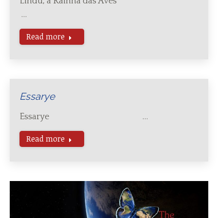
Lindu, a Rainha das Aves
…
Read more
Essarye
Essarye …
Read more