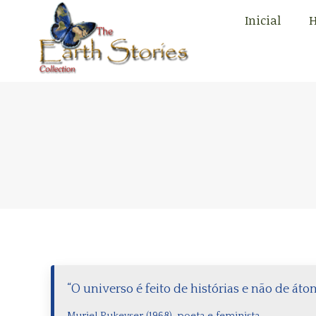
Inicial
H
Inicial
H
“O universo é feito de histórias e não de áto
Muriel Rukeyser (1968), poeta e feminista