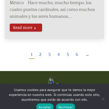
México Hace mucho, mucho tiempo, los
cuatro puntos cardinales, así como muchos
animales y los seres humanos,…
Read more
1
2
3
4
5
6
→
Usamos cookies para asegurar que te damos la mejor
experiencia en nuestra web. Si continúas usando este sitio,
© The Earth Stories Collection - 2019. Todos los derechos reservados.
asumiremos que estás de acuerdo con ello.
Diseñado por ©
Ondiseño.com
2019
Aceptar
Rechazar