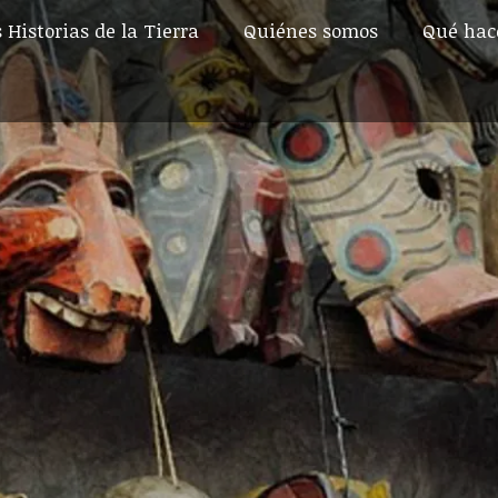
 Historias de la Tierra
Quiénes somos
Qué ha
 Historias de la Tierra
Quiénes somos
Qué ha