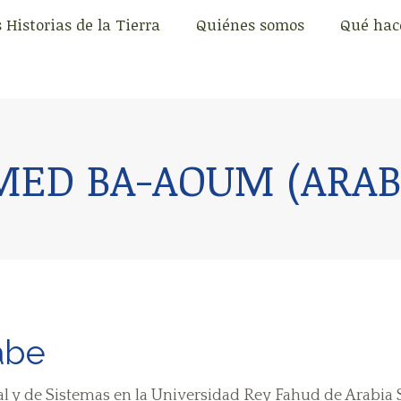
 Historias de la Tierra
Quiénes somos
Qué ha
 Historias de la Tierra
Quiénes somos
Qué ha
D BA-AOUM (ARABI
abe
 y de Sistemas en la Universidad Rey Fahud de Arabia S