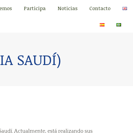
cemos
Participa
Noticias
Contacto
cemos
Participa
Noticias
Contacto
A SAUDÍ)
audí. Actualmente, está realizando sus