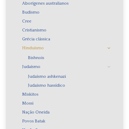
Aborígenes australianos
Budismo
Cree
Cristianismo
Grécia clássica
Hinduísmo
Bishnois
Judaísmo
Judaísmo ashkenazi
Judaísmo hassídico
Miskitos
Mossi
Nação Oneida
Povos Batak