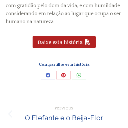
com gratidão pelo dom da vida, e com humildade
considerando em relação ao lugar que ocupa o ser
humano na natureza.
Daixe esta história
Compartilhe esta história
Share
Share
Share
on
on
on
Facebook
Pinterest
WhatsApp
Post
PREVIOUS
navigation
O Elefante e o Beija-Flor
Previous
post: