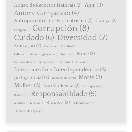
Agir
(3)
Abuso de Recursos Naturais
(2)
Amor e Compaixão
(4)
Antropocentrismo-Ecocentrismo
(2)
Cobiça
(2)
Corrupción
(8)
Coragem
(1)
Diversidad
(7)
Cuidado
(6)
Educação
(2)
Escalada de Conflito
(1)
Fome
(2)
Falta de Cuidado–negligência
(1)
Família
(1)
Generosidade
(1)
Gerações Futuras futu
(1)
Guerra
(1)
Interconexão e Interdependência
(3)
Morte
(3)
Justiça Social
(2)
Mistério de ser
(1)
Mulher
(3)
Não Violência
(2)
Participação
(1)
Responsabilidade
(5)
Reduzir
(1)
Riqueza
(2)
reutilizar e reciclar
(1)
Solidariedade
(1)
Trabalho de Equipe
(1)