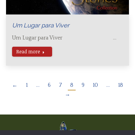
Um Lugar para Viver
Um Lugar para Viver …
Read more
←
1
…
6
7
8
9
10
…
18
→