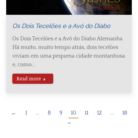
Os Dois Tecelões e a Avó do Diabo
Os Dois Tecelões e a Avó do Diabo Alemanha
Há muito, muito tempo atrás, dois tecelões
viviam em uma pequena cidade montanhosa
e, como…
Read more
←
1
…
8
9
10
11
12
…
18
→