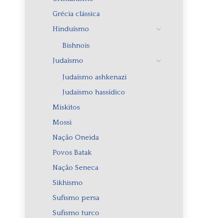
Grécia clássica
Hinduísmo
Bishnois
Judaísmo
Judaísmo ashkenazi
Judaísmo hassídico
Miskitos
Mossi
Nação Oneida
Povos Batak
Nação Seneca
Sikhismo
Sufismo persa
Sufismo turco