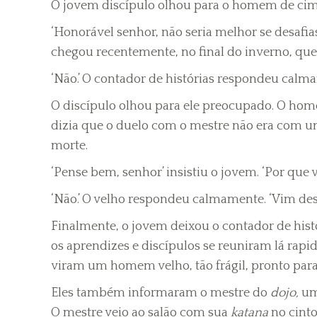
O jovem discípulo olhou para o homem de cima 
‘Honorável senhor, não seria melhor se desaf
chegou recentemente, no final do inverno, que 
‘Não.’ O contador de histórias respondeu calma
O discípulo olhou para ele preocupado. O hom
dizia que o duelo com o mestre não era com u
morte.
‘Pense bem, senhor’ insistiu o jovem. ‘Por qu
‘Não.’ O velho respondeu calmamente. ‘Vim desa
Finalmente, o jovem deixou o contador de histó
os aprendizes e discípulos se reuniram lá rap
viram um homem velho, tão frágil, pronto para
Eles também informaram o mestre do
dojo,
um 
O mestre veio ao salão com sua
katana
no cint