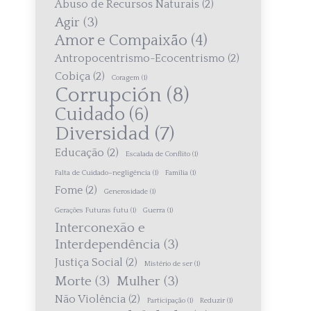
Abuso de Recursos Naturais
(2)
Agir
(3)
Amor e Compaixão
(4)
Antropocentrismo-Ecocentrismo
(2)
Cobiça
(2)
Coragem
(1)
Corrupción
(8)
Cuidado
(6)
Diversidad
(7)
Educação
(2)
Escalada de Conflito
(1)
Falta de Cuidado–negligência
(1)
Família
(1)
Fome
(2)
Generosidade
(1)
Gerações Futuras futu
(1)
Guerra
(1)
Interconexão e
Interdependência
(3)
Justiça Social
(2)
Mistério de ser
(1)
Morte
(3)
Mulher
(3)
Não Violência
(2)
Participação
(1)
Reduzir
(1)