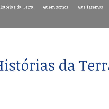
istórias da Terra
Quem somos
Que fazemos
istórias da Terra
Quem somos
Que fazemos
Histórias da Terr