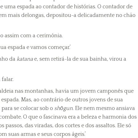
se uma espada ao contador de histórias. O contador de
 sem mais delongas, depositou-a delicadamente no chão
o assim com a cerimônia.
e sua espada e vamos começar.’
unho da
katana
e, sem retirá-la de sua bainha, virou a
falar.
a aldeia nas montanhas, havia um jovem camponês que
espada. Mas, ao contrário de outros jovens de sua
 para se colocar sob o
shōgun
. Ele nem mesmo ansiava
 combate. O que o fascinava era a beleza e harmonia dos
 passos, das viradas, dos cortes e dos assaltos. Ele só
om suas armas e seus corpos ágeis.’