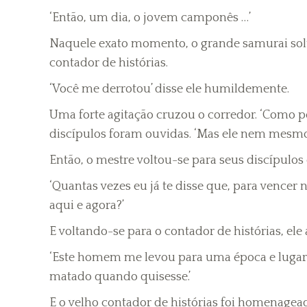
‘Então, um dia, o jovem camponês …’
Naquele exato momento, o grande samurai solt
contador de histórias.
‘Você me derrotou’ disse ele humildemente.
Uma forte agitação cruzou o corredor. ‘Como pod
discípulos foram ouvidas. ‘Mas ele nem mesmo
Então, o mestre voltou-se para seus discípulo
‘Quantas vezes eu já te disse que, para vencer
aqui e agora?’
E voltando-se para o contador de histórias, ele
‘Este homem me levou para uma época e lugar m
matado quando quisesse.’
E o velho contador de histórias foi homenagea