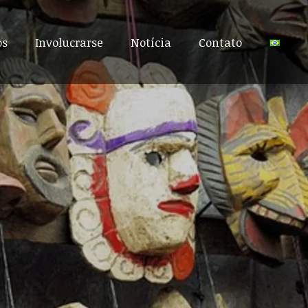
os
os
Involucrarse
Involucrarse
Notícia
Notícia
Contato
Contato