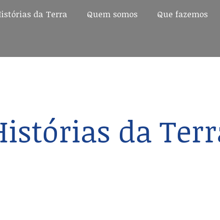
istórias da Terra
Quem somos
Que fazemos
istórias da Terra
Quem somos
Que fazemos
Histórias da Terr