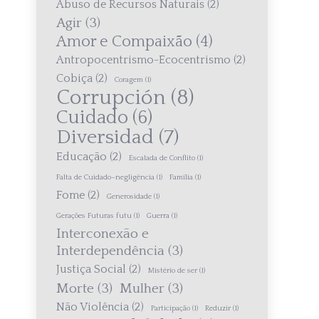
Abuso de Recursos Naturais
(2)
Agir
(3)
Amor e Compaixão
(4)
Antropocentrismo-Ecocentrismo
(2)
Cobiça
(2)
Coragem
(1)
Corrupción
(8)
Cuidado
(6)
Diversidad
(7)
Educação
(2)
Escalada de Conflito
(1)
Falta de Cuidado–negligência
(1)
Família
(1)
Fome
(2)
Generosidade
(1)
Gerações Futuras futu
(1)
Guerra
(1)
Interconexão e
Interdependência
(3)
Justiça Social
(2)
Mistério de ser
(1)
Morte
(3)
Mulher
(3)
Não Violência
(2)
Participação
(1)
Reduzir
(1)