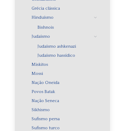
Grécia clássica
Hinduísmo
Bishnois
Judaísmo
Judaísmo ashkenazi
Judaísmo hassídico
Miskitos
Mossi
Nação Oneida
Povos Batak
Nação Seneca
Sikhismo
Sufismo persa
Sufismo turco