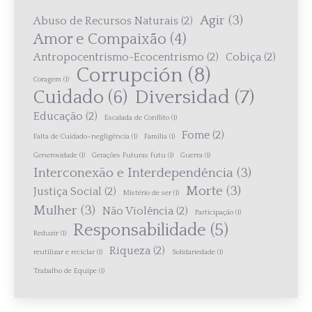
Agir
(3)
Abuso de Recursos Naturais
(2)
Amor e Compaixão
(4)
Antropocentrismo-Ecocentrismo
(2)
Cobiça
(2)
Corrupción
(8)
Coragem
(1)
Diversidad
(7)
Cuidado
(6)
Educação
(2)
Escalada de Conflito
(1)
Fome
(2)
Falta de Cuidado–negligência
(1)
Família
(1)
Generosidade
(1)
Gerações Futuras futu
(1)
Guerra
(1)
Interconexão e Interdependência
(3)
Morte
(3)
Justiça Social
(2)
Mistério de ser
(1)
Mulher
(3)
Não Violência
(2)
Participação
(1)
Responsabilidade
(5)
Reduzir
(1)
Riqueza
(2)
reutilizar e reciclar
(1)
Solidariedade
(1)
Trabalho de Equipe
(1)