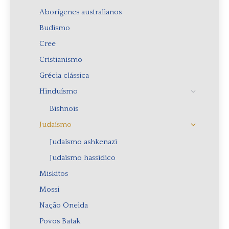
Aborígenes australianos
Budismo
Cree
Cristianismo
Grécia clássica
Hinduísmo
Bishnois
Judaísmo
Judaísmo ashkenazi
Judaísmo hassídico
Miskitos
Mossi
Nação Oneida
Povos Batak