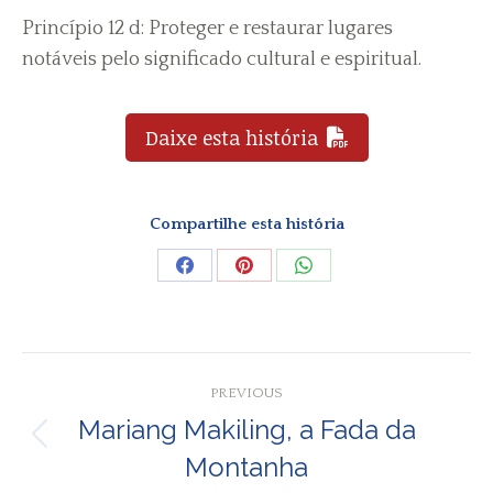
Princípio 12 d: Proteger e restaurar lugares
notáveis pelo significado cultural e espiritual.
Daixe esta história
Compartilhe esta história
Share
Share
Share
on
on
on
Facebook
Pinterest
WhatsApp
Post
PREVIOUS
navigation
Mariang Makiling, a Fada da
Previous
Montanha
post: