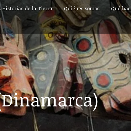
 Historias de la Tierra
Quiénes somos
Qué ha
 Historias de la Tierra
Quiénes somos
Qué ha
(Dinamarca)