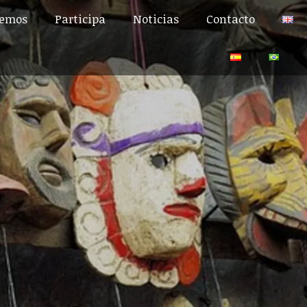
cemos
Participa
Noticias
Contacto
cemos
Participa
Noticias
Contacto