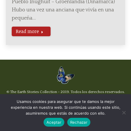
Pueblo Inughuit – Groenlandia (Dinamarca)
Hubo una vez una anciana que vivía en una
pequeña…
Read more
© The Earth Stories Collection - 2019. Todos los derechos reservados.
Diseñado por ©
Ondiseño.com
2019
Usamos cookies para asegurar que te damos la mejor
Política de Privacidad y Cookies |
Términos del Sitio
experiencia en nuestra web. Si continúas usando este sitio,
asumiremos que estás de acuerdo con ello.
Aceptar
Rechazar