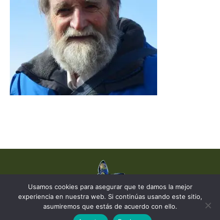
Usamos cookies para asegurar que te damos la mejor
experiencia en nuestra web. Si continúas usando este sitio,
© The Earth Stories Collection - 2019. Todos los derechos reservados.
asumiremos que estás de acuerdo con ello.
Diseñado por ©
Ondiseño.com
2019