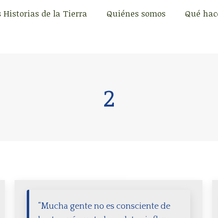
 Historias de la Tierra
Quiénes somos
Qué ha
 Historias de la Tierra
Quiénes somos
Qué ha
2
“Mucha gente no es consciente de