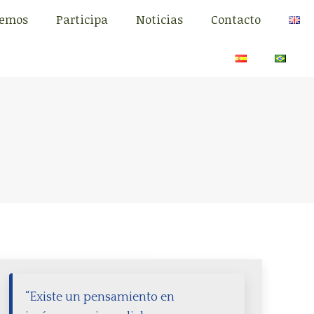
cemos
Participa
Noticias
Contacto
cemos
Participa
Noticias
Contacto
“Existe un pensamiento en