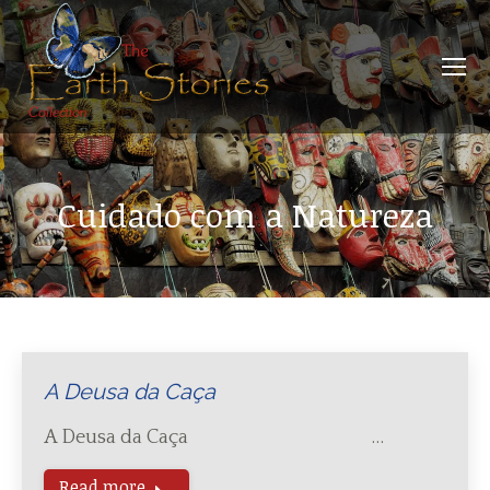
Cuidado com a Natureza
A Deusa da Caça
A Deusa da Caça …
Read more