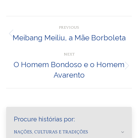
on
on
on
Facebook
Pinterest
WhatsApp
Post
PREVIOUS
navigation
Meibang Meiliu, a Mãe Borboleta
Previous
post:
NEXT
O Homem Bondoso e o Homem
Next
Avarento
post:
Procure histórias por:
NAÇÕES, CULTURAS E TRADIÇÕES