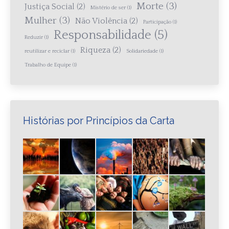
Morte
(3)
Justiça Social
(2)
Mistério de ser
(1)
Mulher
(3)
Não Violência
(2)
Participação
(1)
Responsabilidade
(5)
Reduzir
(1)
Riqueza
(2)
reutilizar e reciclar
(1)
Solidariedade
(1)
Trabalho de Equipe
(1)
Histórias por Princípios da Carta