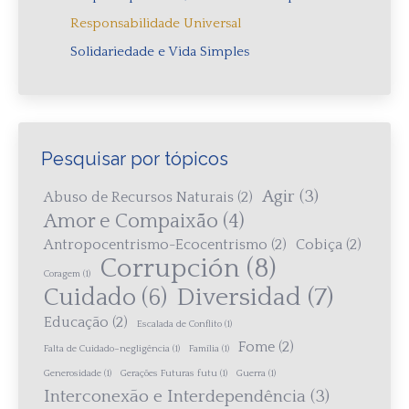
Responsabilidade Universal
Solidariedade e Vida Simples
Pesquisar por tópicos
Agir
(3)
Abuso de Recursos Naturais
(2)
Amor e Compaixão
(4)
Antropocentrismo-Ecocentrismo
(2)
Cobiça
(2)
Corrupción
(8)
Coragem
(1)
Diversidad
(7)
Cuidado
(6)
Educação
(2)
Escalada de Conflito
(1)
Fome
(2)
Falta de Cuidado–negligência
(1)
Família
(1)
Generosidade
(1)
Gerações Futuras futu
(1)
Guerra
(1)
Interconexão e Interdependência
(3)