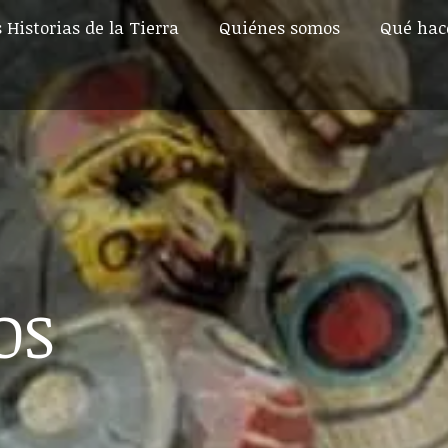
 Historias de la Tierra
Quiénes somos
Qué ha
 Historias de la Tierra
Quiénes somos
Qué ha
OS