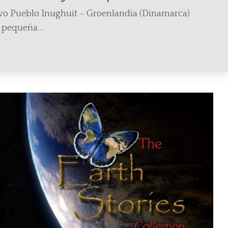
ivo Pueblo Inughuit – Groenlandia (Dinamarca)
a pequeña…