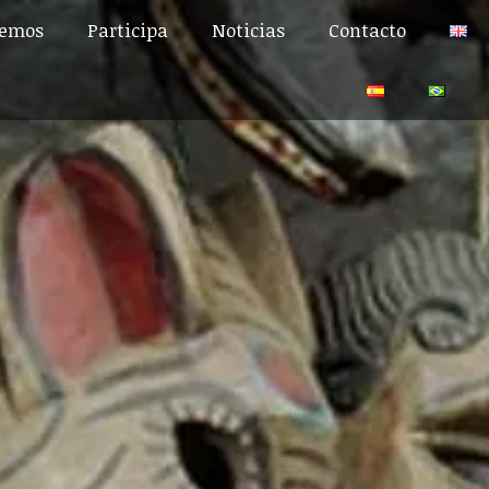
cemos
Participa
Noticias
Contacto
cemos
Participa
Noticias
Contacto