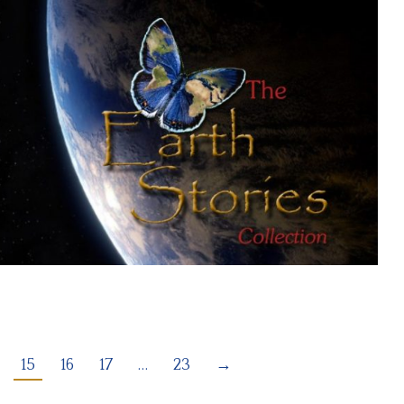
15
16
17
…
23
→