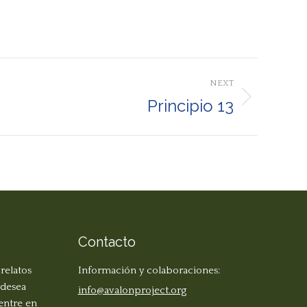
NEXT
Principio 13
Contacto
 relatos
Información y colaboraciones:
 desea
info@avalonproject.org
 entre en