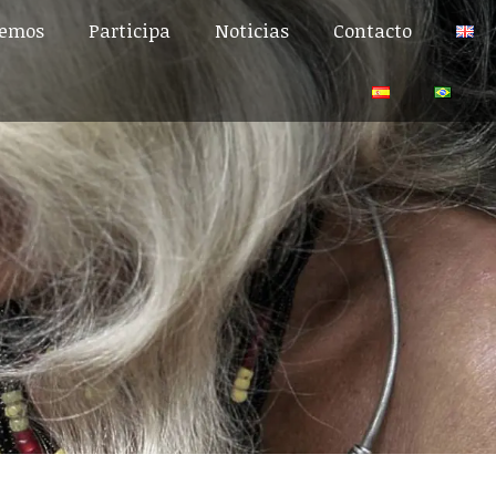
cemos
Participa
Noticias
Contacto
cemos
Participa
Noticias
Contacto