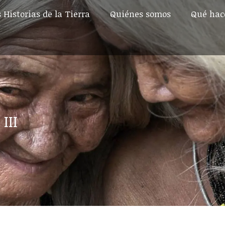
 Historias de la Tierra
Quiénes somos
Qué ha
 Historias de la Tierra
Quiénes somos
Qué ha
III