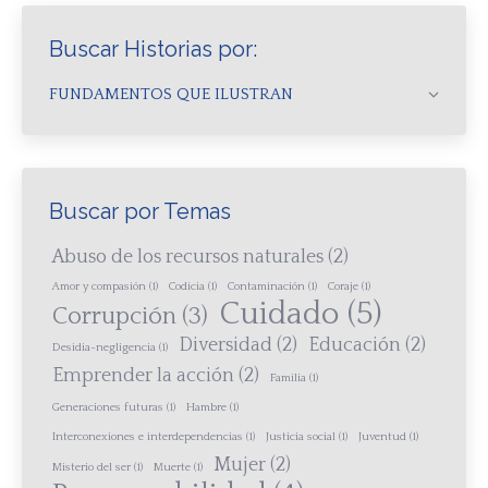
Buscar Historias por:
FUNDAMENTOS QUE ILUSTRAN
Buscar por Temas
Abuso de los recursos naturales
(2)
Amor y compasión
(1)
Codicia
(1)
Contaminación
(1)
Coraje
(1)
Cuidado
(5)
Corrupción
(3)
Diversidad
(2)
Educación
(2)
Desidia-negligencia
(1)
Emprender la acción
(2)
Familia
(1)
Generaciones futuras
(1)
Hambre
(1)
Interconexiones e interdependencias
(1)
Justicia social
(1)
Juventud
(1)
Mujer
(2)
Misterio del ser
(1)
Muerte
(1)