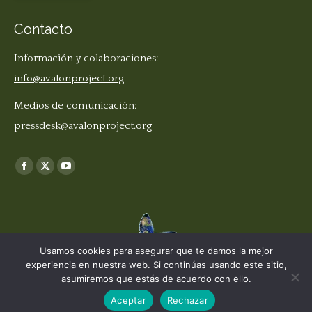
Contacto
Información y colaboraciones:
info@avalonproject.org
Medios de comunicación:
pressdesk@avalonproject.org
Find us on:
Facebook
X
YouTube
page
page
page
opens
opens
opens
in
in
in
new
new
new
Usamos cookies para asegurar que te damos la mejor
window
window
window
experiencia en nuestra web. Si continúas usando este sitio,
© The Earth Stories Collection - 2019. Todos los derechos reservados.
asumiremos que estás de acuerdo con ello.
Diseñado por ©
Ondiseño.com
2019
Aceptar
Rechazar
Política de Privacidad y Cookies |
Términos del Sitio