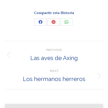
Compartir esta Historia
Share
Share
Share
on
on
on
Facebook
Pinterest
WhatsApp
Post
PREVIOUS
navigation
Las aves de Axing
Previous
post:
NEXT
Los hermanos herreros
Next
post: