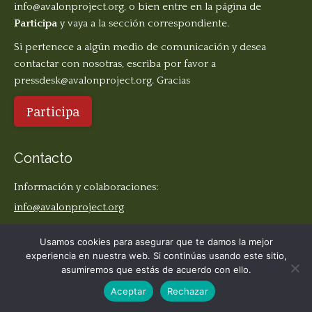
info@avalonproject.org
, o bien entre en la página de
Participa
y vaya a la sección correspondiente.
Si pertenece a algún medio de comunicación y desea
contactar con nosotras, escriba por favor a
pressdesk@avalonproject.org
. Gracias
Participa
Contacto
Información y colaboraciones:
info@avalonproject.org
Medios de comunicación:
Usamos cookies para asegurar que te damos la mejor
pressdesk@avalonproject.org
experiencia en nuestra web. Si continúas usando este sitio,
asumiremos que estás de acuerdo con ello.
Aceptar
Rechazar
Find us on:
Facebook
X
YouTube