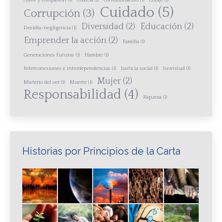
Amor y compasión
(1)
Codicia
(1)
Contaminación
(1)
Coraje
(1)
Cuidado
(5)
Corrupción
(3)
Diversidad
(2)
Educación
(2)
Desidia-negligencia
(1)
Emprender la acción
(2)
Familia
(1)
Generaciones futuras
(1)
Hambre
(1)
Interconexiones e interdependencias
(1)
Justicia social
(1)
Juventud
(1)
Mujer
(2)
Misterio del ser
(1)
Muerte
(1)
Responsabilidad
(4)
Riqueza
(1)
Historias por Principios de la Carta