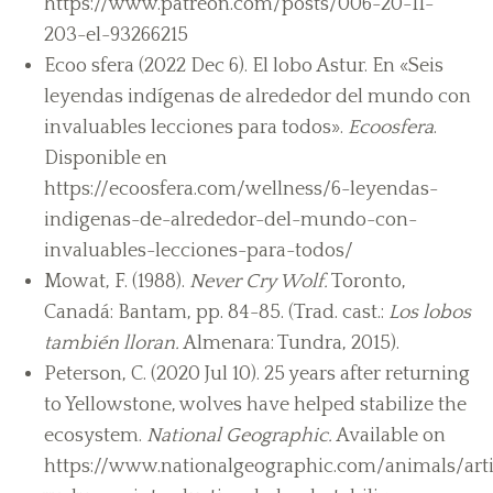
https://www.patreon.com/posts/006-20-11-
203-el-93266215
Ecoo sfera (2022 Dec 6). El lobo Astur. En «Seis
leyendas indígenas de alrededor del mundo con
invaluables lecciones para todos».
Ecoosfera
.
Disponible en
https://ecoosfera.com/wellness/6-leyendas-
indigenas-de-alrededor-del-mundo-con-
invaluables-lecciones-para-todos/
Mowat, F. (1988).
Never Cry Wolf.
Toronto,
Canadá: Bantam, pp. 84-85. (Trad. cast.:
Los lobos
también lloran.
Almenara: Tundra, 2015).
Peterson, C. (2020 Jul 10). 25 years after returning
to Yellowstone, wolves have helped stabilize the
ecosystem.
National Geographic.
Available on
https://www.nationalgeographic.com/animals/arti