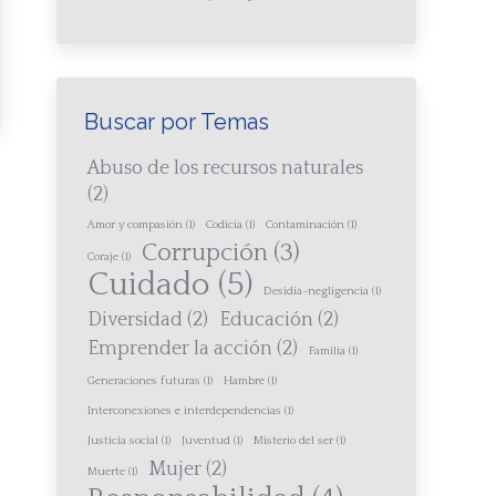
Buscar por Temas
Abuso de los recursos naturales
(2)
Amor y compasión
(1)
Codicia
(1)
Contaminación
(1)
Corrupción
(3)
Coraje
(1)
Cuidado
(5)
Desidia-negligencia
(1)
Diversidad
(2)
Educación
(2)
Emprender la acción
(2)
Familia
(1)
Generaciones futuras
(1)
Hambre
(1)
Interconexiones e interdependencias
(1)
Justicia social
(1)
Juventud
(1)
Misterio del ser
(1)
Mujer
(2)
Muerte
(1)