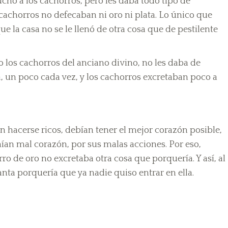
cho a los cachorros, pero les daba todo tipo de
cachorros no defecaban ni oro ni plata. Lo único que
e la casa no se le llenó de otra cosa que de pestilente
 los cachorros del anciano divino, no les daba de
 un poco cada vez, y los cachorros excretaban poco a
 hacerse ricos, debían tener el mejor corazón posible,
nían mal corazón, por sus malas acciones. Por eso,
o de oro no excretaba otra cosa que porquería. Y así, al
anta porquería que ya nadie quiso entrar en ella.