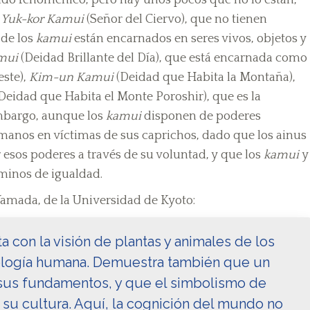
l
Yuk-kor Kamui
(Señor del Ciervo), que no tienen
 de los
kamui
están encarnados en seres vivos, objetos y
mui
(Deidad Brillante del Día), que está encarnada como
este),
Kim-un Kamui
(Deidad que Habita la Montaña),
Deidad que Habita el Monte Poroshir), que es la
embargo, aunque los
kamui
disponen de poderes
umanos en víctimas de sus caprichos, dado que los ainus
esos poderes a través de su voluntad, y que los
kamui
y
minos de igualdad.
amada, de la Universidad de Kyoto:
a con la visión de plantas y animales de los
cología humana. Demuestra también que un
us fundamentos, y que el simbolismo de
 su cultura. Aquí, la cognición del mundo no