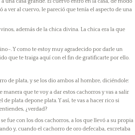
on a una casa grande. El cuervo entró en la casa, de modo
 a ver al cuervo, le pareció que tenía el aspecto de una
inos, además de la chica divina. La chica era la que
ino–. Y como te estoy muy agradecido por darle un
o que te traiga aquí con el fin de gratificarte por ello.
ro de plata, y se los dio ambos al hombre, diciéndole:
 de manera que te voy a dar estos cachorros y vas a salir
de plata depone plata. Y así, te vas a hacer rico si
 entiendes, ¿verdad?
e fue con los dos cachorros, a los que llevó a su propia
ando y, cuando el cachorro de oro defecaba, excretaba