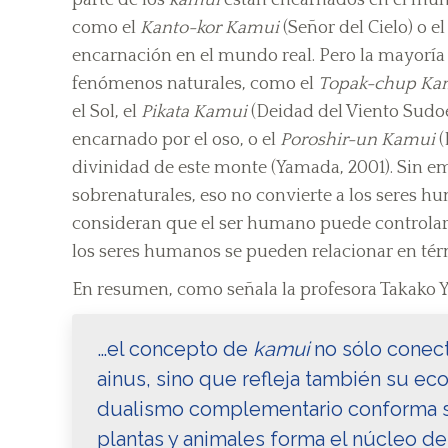
como el
Kanto-kor Kamui
(Señor del Cielo) o e
encarnación en el mundo real. Pero la mayoría
fenómenos naturales, como el
Topak-chup Ka
el Sol, el
Pikata Kamui
(Deidad del Viento Sudo
encarnado por el oso, o el
Poroshir-un Kamui
(
divinidad de este monte (Yamada, 2001). Sin 
sobrenaturales, eso no convierte a los seres h
consideran que el ser humano puede controlar 
los seres humanos se pueden relacionar en tér
En resumen, como señala la profesora Takako Y
…el concepto de
kamui
no sólo conect
ainus, sino que refleja también su e
dualismo complementario conforma s
plantas y animales forma el núcleo de