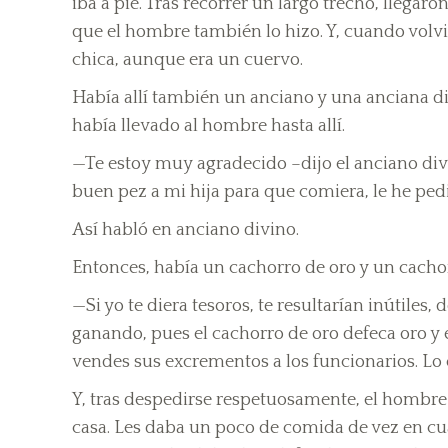
iba a pie. Tras recorrer un largo trecho, llegar
que el hombre también lo hizo. Y, cuando volvió
chica, aunque era un cuervo.
Había allí también un anciano y una anciana div
había llevado al hombre hasta allí.
—Te estoy muy agradecido –dijo el anciano div
buen pez a mi hija para que comiera, le he pedid
Así habló en anciano divino.
Entonces, había un cachorro de oro y un cachor
—Si yo te diera tesoros, te resultarían inútiles,
ganando, pues el cachorro de oro defeca oro y el 
vendes sus excrementos a los funcionarios. Lo
Y, tras despedirse respetuosamente, el hombre s
casa. Les daba un poco de comida de vez en cu