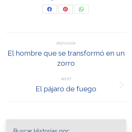
Share
Share
Share
on
on
on
Facebook
Pinterest
WhatsApp
Post
PREVIOUS
navigation
El hombre que se transformó en un
Previous
zorro
post:
NEXT
El pájaro de fuego
Next
post:
Buscar Historias por: