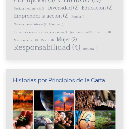
Corrupción
(3)
Diversidad
(2)
Educación
(2)
Desidia-negligencia
(1)
Emprender la acción
(2)
Familia
(1)
Generaciones futuras
(1)
Hambre
(1)
Interconexiones e interdependencias
(1)
Justicia social
(1)
Juventud
(1)
Mujer
(2)
Misterio del ser
(1)
Muerte
(1)
Responsabilidad
(4)
Riqueza
(1)
Historias por Principios de la Carta